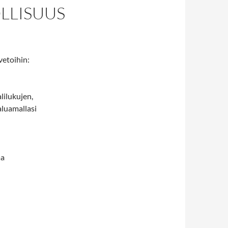
LLISUUS
vetoihin:
lilukujen,
luamallasi
aa