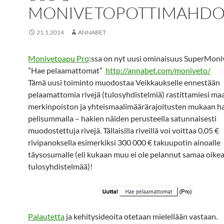
MONIVETOPOTTIMAHDO
21.1.2014
ANNABET
Monivetoapu Pro
:ssa on nyt uusi ominaisuus SuperMoni
”Hae pelaamattomat”
http://annabet.com/moniveto/
Tämä uusi toiminto muodostaa Veikkaukselle ennestään
pelaamattomia rivejä (tulosyhdistelmiä) rastittamiesi maa
merkinpoiston ja yhteismaalimäärärajoitusten mukaan ha
pelisummalla – hakien näiden perusteella satunnaisesti
muodostettuja rivejä. Tällaisilla riveillä voi voittaa 0,05 €
rivipanoksella esimerkiksi 300 000 € takuupotin ainoalle
täysosumalle (eli kukaan muu ei ole pelannut samaa oike
tulosyhdistelmää)!
Palautetta
ja kehitysideoita otetaan mielellään vastaan.