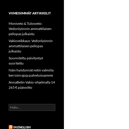
VIIMEISIMMÄT ARTIKKELIT
Moniveto & Tulosveto:
Vedonlyönnin ammattilaisen
peliopas julkaistu
Vakioveikkaus: Vedonlyönnin
ammattilaisen peliopas
julkaistu
Suunniteltu päivitystyö
suoritettu
Näin hyödynnät netin valmiita
kerroinrajoja palveluissamme
AnnaBetin Vakio-ohjelmalla 14
265 € päävoitto
Haku:
IN ENGLISH