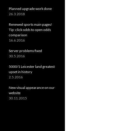
Planned upgrade work done
26.3.2018
Renewed sports main pages!
Tip: click odds to open odds
comparison
16.6.2016
Server problems fixed
30.5.2016
5000/1 Leicester land greatest
upset in history
2.5.2016
New visual appearance on our
website
30.11.2015