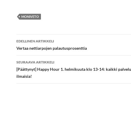
MONIVETO
Artikkelien
EDELLINEN ARTIKKELI
selaus
Vertaa nettiarpojen palautusprosenttia
SEURAAVA ARTIKKELI
[Päättynyt] Happy Hour 1. helmikuuta klo 13-14: kaikki palve
ilmaisia!