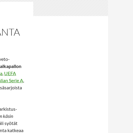
ANTA
veto-
jalkapallon
ga
,
UEFA
alian Serie A
,
esäsarjoista
arkistus-
n käsin
li syötät
anta katkeaa