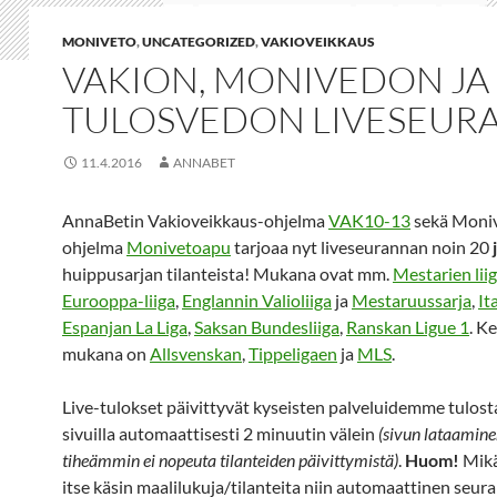
MONIVETO
,
UNCATEGORIZED
,
VAKIOVEIKKAUS
VAKION, MONIVEDON JA
TULOSVEDON LIVESEUR
11.4.2016
ANNABET
AnnaBetin Vakioveikkaus-ohjelma
VAK10-13
sekä Moni
ohjelma
Monivetoapu
tarjoaa nyt liveseurannan noin 20
huippusarjan tilanteista! Mukana ovat mm.
Mestarien lii
Eurooppa-liiga
,
Englannin Valioliiga
ja
Mestaruussarja
,
It
Espanjan La Liga
,
Saksan Bundesliiga
,
Ranskan Ligue 1
. K
mukana on
Allsvenskan
,
Tippeligaen
ja
MLS
.
Live-tulokset päivittyvät kyseisten palveluidemme tulost
sivuilla automaattisesti 2 minuutin välein
(sivun lataamine
tiheämmin ei nopeuta tilanteiden päivittymistä)
.
Huom!
Mikä
itse käsin maalilukuja/tilanteita niin automaattinen seur