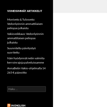
VIIMEISIMMÄT ARTIKKELIT
Moniveto & Tulosveto:
Vedonlyönnin ammattilaisen
peliopas julkaistu
Vakioveikkaus: Vedonlyönnin
ammattilaisen peliopas
julkaistu
Suunniteltu päivitystyö
suoritettu
Näin hyödynnät netin valmiita
kerroinrajoja palveluissamme
AnnaBetin Vakio-ohjelmalla 14
265 € päävoitto
Haku:
IN ENGLISH