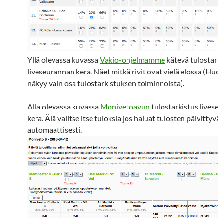
Yllä olevassa kuvassa
Vakio-ohjelmamme
kätevä tulostar
liveseurannan kera. Näet mitkä rivit ovat vielä elossa (H
näkyy vain osa tulostarkistuksen toiminnoista).
Alla olevassa kuvassa
Monivetoavun
tulostarkistus live
kera. Älä valitse itse tuloksia jos haluat tulosten päivitty
automaattisesti.