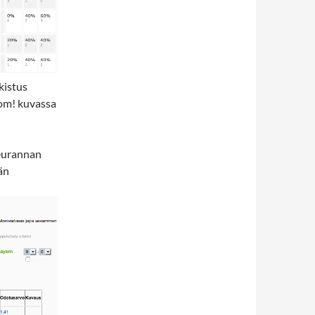
kistus
uom! kuvassa
seurannan
vän