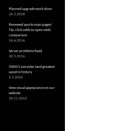
Planned upgrade work done
26.3.2018
Renewed sports main pages!
Tip: click odds to open odds
comparison
16.6.2016
Server problems fixed
30.5.2016
5000/1 Leicester land greatest
upset in history
2.5.2016
New visual appearance on our
website
30.11.2015