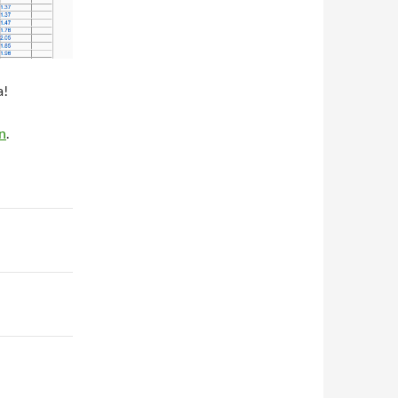
a!
n
.