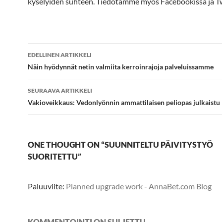
kyselyiden suhteen. Tiedotamme myös Facebookissa ja Tw
Artikkelien
EDELLINEN ARTIKKELI
selaus
Näin hyödynnät netin valmiita kerroinrajoja palveluissamme
SEURAAVA ARTIKKELI
Vakioveikkaus: Vedonlyönnin ammattilaisen peliopas julkaistu
ONE THOUGHT ON “SUUNNITELTU PÄIVITYSTYÖ
SUORITETTU”
Paluuviite:
Planned upgrade work - AnnaBet.com Blog
KOMMENTOINTI ON SULJETTU.