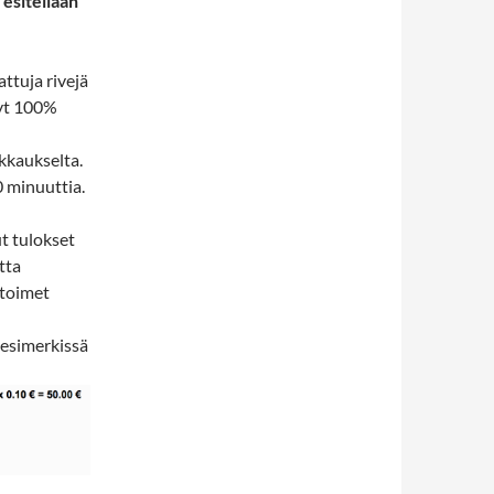
 esitellään
ttuja rivejä
lyt 100%
kkaukselta.
 minuuttia.
t tulokset
tta
rtoimet
(esimerkissä