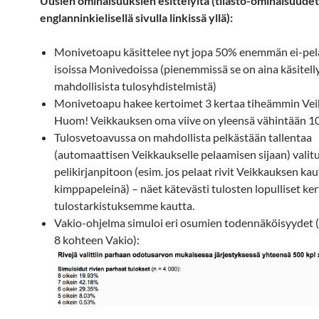
Uusien ominaisuuksien esittelyitä (tilasto-ominaisuudet
englanninkielisellä sivulla linkissä yllä):
Monivetoapu käsittelee nyt jopa 50% enemmän ei-pela
isoissa Monivedoissa (pienemmissä se on aina käsitel
mahdollisista tulosyhdistelmistä)
Monivetoapu hakee kertoimet 3 kertaa tiheämmin Vei
Huom! Veikkauksen oma viive on yleensä vähintään 10
Tulosvetoavussa on mahdollista pelkästään tallentaa
(automaattisen Veikkaukselle pelaamisen sijaan) valitu
pelikirjanpitoon (esim. jos pelaat rivit Veikkauksen kau
kimppapeleinä) – näet kätevästi tulosten lopulliset ke
tulostarkistuksemme kautta.
Vakio-ohjelma simuloi eri osumien todennäköisyydet 
8 kohteen Vakio):