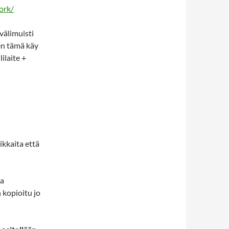
ork/
välimuisti
ten tämä käy
ilaite +
kkaita että
da
 kopioitu jo