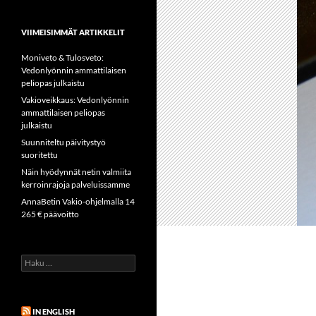
VIIMEISIMMÄT ARTIKKELIT
Moniveto & Tulosveto:
Vedonlyönnin ammattilaisen
peliopas julkaistu
Vakioveikkaus: Vedonlyönnin
ammattilaisen peliopas
julkaistu
Suunniteltu päivitystyö
suoritettu
Näin hyödynnät netin valmiita
kerroinrajoja palveluissamme
AnnaBetin Vakio-ohjelmalla 14
265 € päävoitto
Haku:
IN ENGLISH