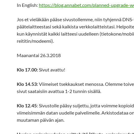
In English:
https://blog.annabet.com/planned-upgrade-w
Jos et vieläkään pääse sivustollemme, niin tyhjennä DNS-
päätelaitteestasi sekä kaikista verkkolaitteistasi. Helpoi
kun käynnistät kaikki laitteesi uudelleen (tietokone/mobiil
reititin/modeemi).
Maanantai 26.3.2018
Klo 17.00:
Sivut avattu!
Klo 14.53:
Viimeiset tsekkaukset menossa. Olemme toivei
sivut saataisiin avattua 1-2 tunnin sisällä.
Klo 12.45
: Sivustolle pääsy suljettu, jotta voimme kopioi
viimeisimmän datan uudelle palvelimelle. Arkistodataa on
muutaman päivän ajan.