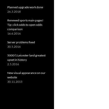
Planned upgrade work done
26.3.2018
Renewed sports main pages!
Tip: click odds to open odds
comparison
16.6.2016
Server problems fixed
30.5.2016
5000/1 Leicester land greatest
upset in history
2.5.2016
New visual appearance on our
website
30.11.2015