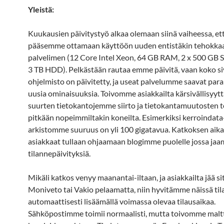
Yleistä:
Kuukausien päivitystyö alkaa olemaan siinä vaiheessa, et
pääsemme ottamaan käyttöön uuden entistäkin tehokk
palvelimen (12 Core Intel Xeon, 64 GB RAM, 2 x 500 GB
3 TB HDD). Pelkästään rautaa emme päivitä, vaan koko s
ohjelmisto on päivitetty, ja useat palvelumme saavat para
uusia ominaisuuksia. Toivomme asiakkailta kärsivällisyyttä
suurten tietokantojemme siirto ja tietokantamuutosten t
pitkään nopeimmiltakin koneilta. Esimerkiksi kerroindata
arkistomme suuruus on yli 100 gigatavua. Katkoksen aik
asiakkaat tullaan ohjaamaan blogimme puolelle jossa ja
tilannepäivityksiä.
Mikäli katkos venyy maanantai-iltaan, ja asiakkailta jää si
Moniveto tai Vakio pelaamatta, niin hyvitämme näissä til
automaattisesti lisäämällä voimassa olevaa tilausaikaa.
Sähköpostimme toimii normaalisti, mutta toivomme malt