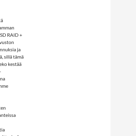
tä
aamman
 SSD RAID +
ivuston
nnuksia ja
, sillä tämä
eko kestää
-
ana
amme
ten
anteissa
tia